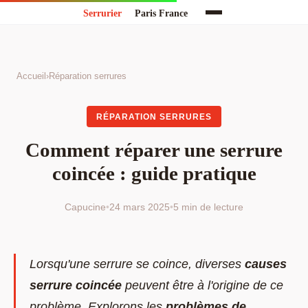
Accueil
›
Réparation serrures
RÉPARATION SERRURES
Comment réparer une serrure
coincée : guide pratique
Capucine
•
24 mars 2025
•
5 min de lecture
Lorsqu'une serrure se coince, diverses
causes
serrure coincée
peuvent être à l'origine de ce
problème. Explorons les
problèmes de