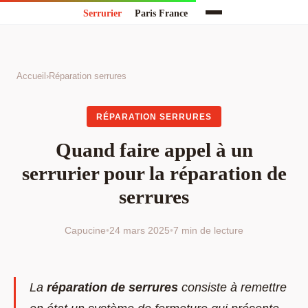
Accueil
›
Réparation serrures
RÉPARATION SERRURES
Quand faire appel à un
serrurier pour la réparation de
serrures
Capucine
•
24 mars 2025
•
7 min de lecture
La
réparation de serrures
consiste à remettre